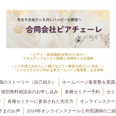
～ピアノ・音楽講師(女性)のための～
スキルアップセミナー開催と仲間作りを応援🎼
～１０年後も自分らしく輝けるピアノ教室を続けたい先生へ～
「スマホでサクサク作れる🌟ホームページ集客塾」を主宰🎼
織のストーリー（自己紹介）
ホームページ集客塾を受講
・個別無料相談会のお申し込み
各種セミナー予約
セミ
ジ
各種セミナーに参加された先生方
オンラインスクー
さまのお声
2024年オンラインスクールと外部講師のご