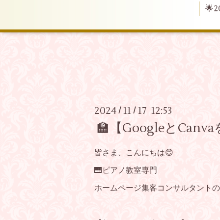
🌟
2024
11
17 12:53
/
/
🏫【GoogleとC
皆さま、こんにちは😊
🎹ピアノ教室専門
ホームページ集客コンサルタントの