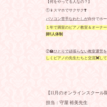
【何をやってる人なの？】
①📱スマホでサクサク❣️
パソコン苦手なわたしが
自分でホー
１年で満室のピアノ教室＆オーナー
師5人体制
②🏫
ひとりで頑張らない教室運営を
しくピアノの先生たちと交流
💓
して
【11月のオンラインスクール
担当：守屋 裕美先生