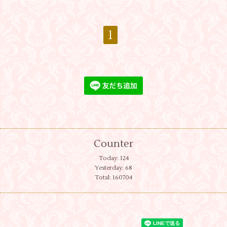
1
Counter
Today:
124
Yesterday:
68
Total:
160704