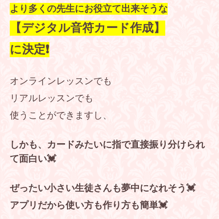
より多くの先生にお役立て出来そうな
【デジタル音符カード作成】
に
決定❗
オンラインレッスンでも
リアルレッスンでも
使うことができますし、
しかも、カードみたいに指で直接振り分けられ
て面白い💓
ぜったい小さい生徒さんも夢中になれそう💓
アプリだから使い方も作り方も簡単💓