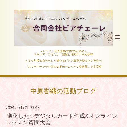
～ピアノ・音楽講師(女性)のための～
スキルアップセミナー開催と仲間作りを応援🎼
～１０年後も自分らしく輝けるピアノ教室を続けたい先生へ
～
「スマホでサクサク作れる🌟ホームページ集客塾」を主宰🎼
中原香織の活動ブログ
2024
04
21 23:49
/
/
進化した✨デジタルカード作成&オンライン
レッスン質問大会