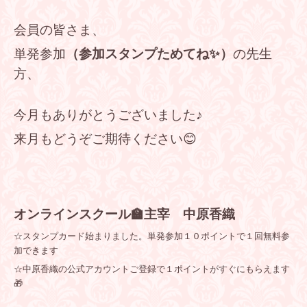
会員の皆さま、
単発参加
（参加スタンプためてね✨）
の先生
方、
今月もありがとうございました♪
来月もどうぞご期待ください😊
オンラインスクール🏫主宰
中原香織
☆スタンプカード始まりました。単発参加１０ポイントで１回無料参
加できます
☆中原香織の公式アカウントご登録で１ポイントがすぐにもらえます
🎁