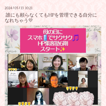
2024
05
13 10:21
/
/
誰にも頼らなくてもHPを管理できる自分に
なれちゃう💛