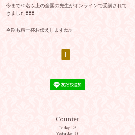
今まで50名以上の全国の先生がオンラインで受講されて
きました❣️❣️❣️
今期も精一杯お伝えしますね✨
1
Counter
Today:
125
Yesterday:
68