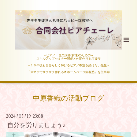
～ピアノ・音楽講師(女性)のための～
スキルアップセミナー開催と仲間作りを応援🎼
～１０年後も自分らしく輝けるピアノ教室を続けたい先生へ
～
「スマホでサクサク作れる🌟ホームページ集客塾」を主宰🎼
中原香織の活動ブログ
2024
05
19 23:08
/
/
自分を労りましょう♪