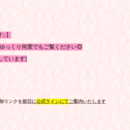
す♪】
ゆっくり何度でもご覧ください😊
しています)
参加リンクを
前日に
公式ラインにて
ご案内いたします