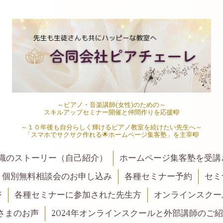
～ピアノ・音楽講師(女性)のための～
スキルアップセミナー開催と仲間作りを応援🎼
～１０年後も自分らしく輝けるピアノ教室を続けたい先生へ～
「スマホでサクサク作れる🌟ホームページ集客塾」を主宰🎼
織のストーリー（自己紹介）
ホームページ集客塾を受講
・個別無料相談会のお申し込み
各種セミナー予約
セミ
ジ
各種セミナーに参加された先生方
オンラインスクー
さまのお声
2024年オンラインスクールと外部講師のご