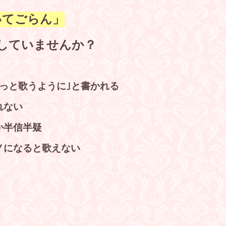
いてごらん」
していませんか？
っと歌うように｣と書かれる
れない
か半信半疑
ノになると歌えない