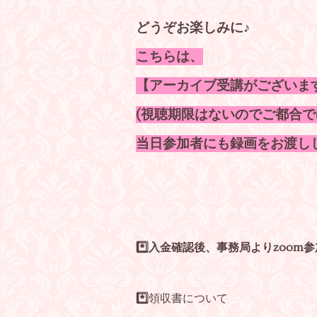
どうぞお楽しみに♪
こちらは、
【アーカイブ受講がございま
(視聴期限はないのでご都合で
当日参加者にも録画をお渡し
*️⃣入金確認後、事務局よりzoom
*️⃣
領収書について