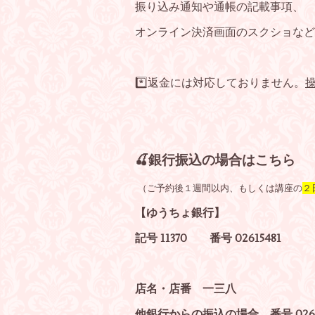
振り込み通知や通帳の記載事項、
オンライン決済画面のスクショなど
*️⃣返金には対応しておりません。
🍒銀行振込の場合はこちら
（ご予約後１週間以内、もしくは講座の
２
【ゆうちょ銀行】
記号 11370 番号 02615481
店名・店番 一三八
他銀行からの振込の場合 番号 0261