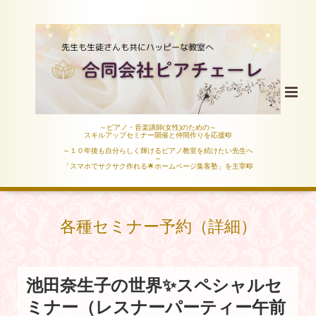
～ピアノ・音楽講師(女性)のための～
スキルアップセミナー開催と仲間作りを応援🎼
～１０年後も自分らしく輝けるピアノ教室を続けたい先生へ
～
「スマホでサクサク作れる🌟ホームページ集客塾」を主宰🎼
各種セミナー予約（詳細）
池田奈生子の世界✨スペシャルセ
ミナー（レスナーパーティー午前