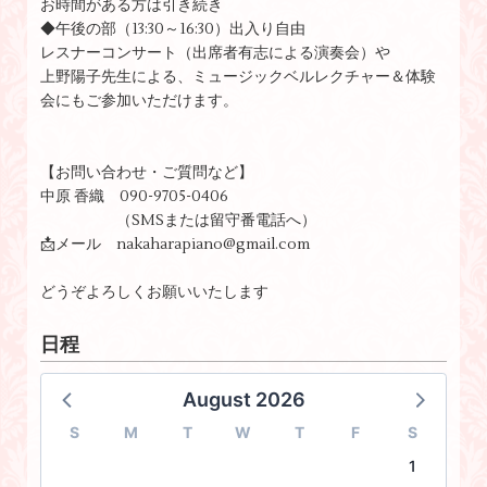
お時間がある方は引き続き
◆午後の部（13:30～16:30）出入り自由
レスナーコンサート（出席者有志による演奏会）や
上野陽子先生による、ミュージックベルレクチャー＆体験
会にもご参加いただけます。
【お問い合わせ・ご質問など】
中原 香織 090-9705-0406
（SMSまたは留守番電話へ）
📩メール nakaharapiano@gmail.com
どうぞよろしくお願いいたします
日程
August 2026
S
M
T
W
T
F
S
1